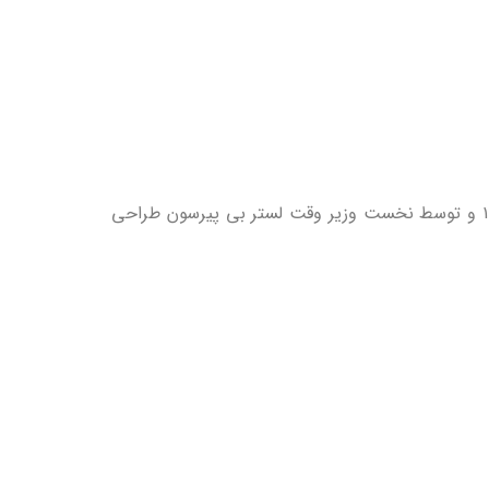
علامت برگ چناری که بر روی پرچم این کشور قرار دارد نماد جشن طبیعت و محیط زیست می باشد. این پرچم در سال ۱۹۶۵ و توسط نخست وزیر وقت لستر بی پیرسون طراحی