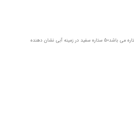
پرچم ایالات متحده آمریکا تا به الان 26 مرتبه دچار تغییر و تحول شده است، این پرچم دارای 13 خط سفید و قرمز و پنجاه ستاره می باشد50 ستاره سفید در زمینه آبی نشان دهنده