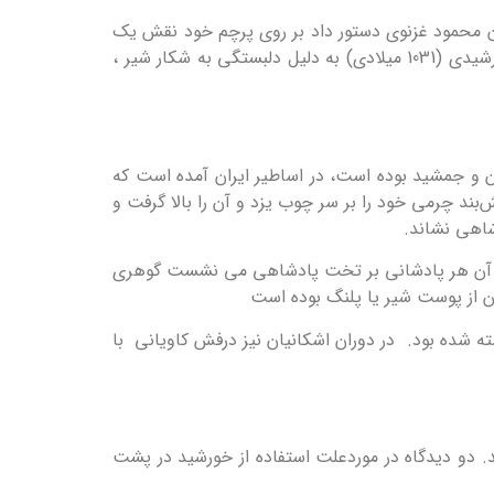
فتند، برای نخستین بار سلطان محمود غزنوی دستور داد بر روی پرچم خود نقش یک
ماه به رنگ زرد را به پرچم اضافه کنند. زمینه این پرچم به رنگ سیاه بوده است. سپس سلطان مسعود غزنوی در سال 410 خورشیدی (1031 میلادی) به دلیل دلبستگی به شکار شیر ،
ن و جمشید بوده است، در اساطیر ایران آمده است که
ند چرمی خود را بر سر چوب یزد و آن را بالا گرفت و
شاهی نشاند.
عد از آن هر پادشانی بر تخت پادشاهی می نشست گوهری
ن از پوست شیر یا پلنگ بوده است
ه شده بود. در دوران اشکانیان نیز درفش کاویانی با
د. دو دیدگاه در موردعلت استفاده از خورشید در پشت