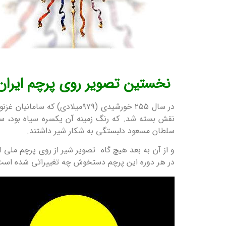
نخستین تصویر روی پرچم ایران
در سال ۲۵۵ خورشیدی (۹۷۹میلا
سلطان مسعود دلبستگی به شکار شیر داشتند.
در هر دوره این پرچم دستخوش چه تغییراتی شده است