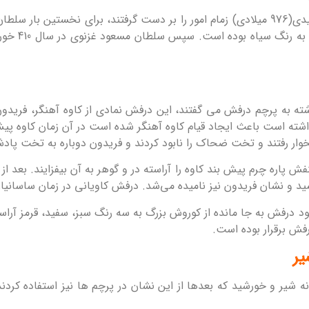
غزنویان با شکست دادن سامانیان در سال 355 خورشیدی(976 میلادی) زمام امور را بر دست گر
ته به پرچم درفش می گفتند، این درفش نمادی از کاوه آهنگر، فریدو
شته است باعث ایجاد قیام کاوه آهنگر شده است در آن زمان کاوه پیش‌ب
وار رفتند و تخت ضحاک را نابود کردند و فریدون دوباره به تخت پاد
فش پاره چرم پیش بند کاوه را آراسته در و گوهر به آن بیفزایند. ب
 و نشان فریدون نیز نامیده می‌شد. درفش کاویانی در زمان ساسانیا
د درفش به جا مانده از کوروش بزرگ به سه رنگ سبز، سفید، قرمز آراست
فش برقرار بوده است.
ر
 شیر و خورشید که بعدها از این نشان در پرچم ها نیز استفاده کردن